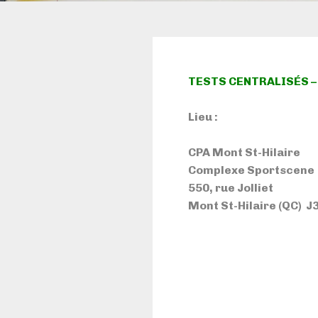
TESTS CENTRALISÉS –
Lieu :
CPA Mont St-Hilaire
Complexe Sportscene
550, rue Jolliet
Mont St-Hilaire (QC) J