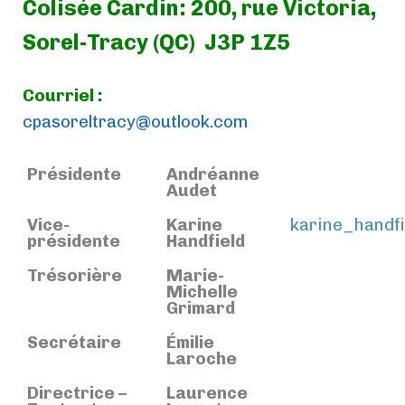
Colisée Cardin: 200, rue Victoria,
Sorel-Tracy (QC) J3P 1Z5
Courriel :
cpasoreltracy@outlook.com
Présidente
Andréanne
Audet
Vice-
Karine
karine_ha
ndf
présidente
Handfield
Trésorière
Marie-
Michelle
Grimard
Secrétaire
Émilie
Laroche
Directrice –
Laurence