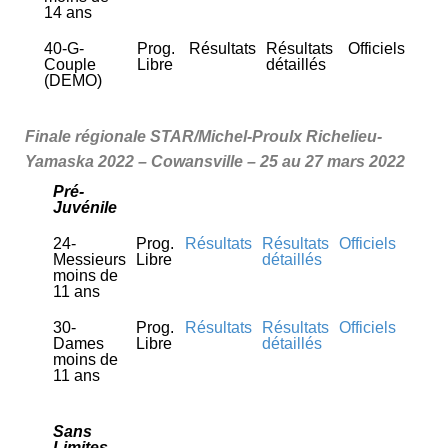
14 ans
40-G-
Prog.
Résultats
Résultats
Officiels
Couple
Libre
détaillés
(DEMO)
Finale régionale STAR/Michel-Proulx Richelieu-
Yamaska 2022 –
Cowansville –
25 au 27 mars 2022
Pré-
Juvénile
24-
Prog.
Résultats
Résultats
Officiels
Messieurs
Libre
détaillés
moins de
11 ans
30-
Prog.
Résultats
Résultats
Officiels
Dames
Libre
détaillés
moins de
11 ans
Sans
Limites